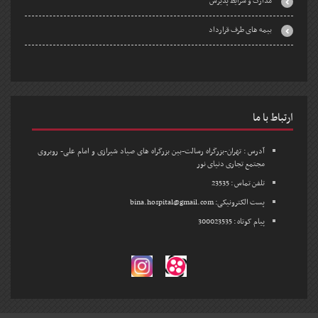
مدارک و شرایط پذیرش
بیمه های طرف قرارداد
ارتباط با ما
آدرس : تهران-بزرگراه رسالت-بین بزرگراه های صیاد شیرازی و امام علی- روبروی
مجتمع تجاری دنیای نور
تلفن تماس : 23535
پست الکترونیکی: bina.hospital@gmail.com
پیام کوتاه : 300023535