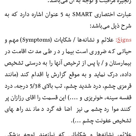
زنجیره مراقبت و توجه به آن می‌باشد.
عبارت اختصاری
SMART
به 5 عنوان اشاره دارد كه به
شرح ذیل می‌باشد:
igns
S
:
علائم و نشانه‌ها / شکایات (
Symptoms
) مهم و
حیاتی که ضروری است بیمار در طی مدت اقامت در
بیمارستان و / یا پس از ترخیص آنها را به درستی تشخیص
داده، درک نماید و به موقع گزارش یا اقدام کند (مانند
قرمزی چشم، درد شدید چشم، تب بالای 5/38 درجه، درد
قفسه سینه، خونریزی و ....) این قسمت را اقای رزازان پر
كنند موارد چشمی نیز اضافه گردد مانند راههای
تشخیص عفونت چشم ...).
علائم، نشانه‌ها و شکایاتی که نیازمند توجه پزشکی