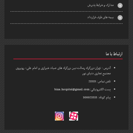
مدارک و شرایط پذیرش
بیمه های طرف قرارداد
ارتباط با ما
آدرس : تهران-بزرگراه رسالت-بین بزرگراه های صیاد شیرازی و امام علی- روبروی
مجتمع تجاری دنیای نور
تلفن تماس : 23535
پست الکترونیکی: bina.hospital@gmail.com
پیام کوتاه : 300023535