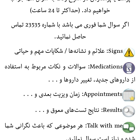
خواهیم داد. (حداكثر تا 24 ساعت)
اگر سوال شما فوری می باشد با شماره 23535 تماس
حاصل نمائید.
Signs‏:‏‎ ‎علائم و نشانه‌ها / شكایات مهم و حیاتی ‏
Medications‏: سوالات و نكات مربوط به استفاده
از داروهای جدید، تغییر داروها و . . . ‏
Appointments‏: زمان ویزیت بعدی و . . . ‏‏
Results‏: نتایج تست‌های معوق و . . . ‏
Talk with me‏: هر موضوعی كه باعث نگرانی شما
شده و نیاز است سوال نمائید.‏