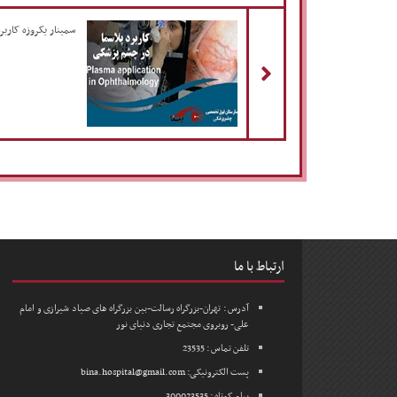
مطلب قبلی
سمینار یکروزه کارب
ارتباط با ما
آدرس : تهران-بزرگراه رسالت-بین بزرگراه های صیاد شیرازی و امام
علی- روبروی مجتمع تجاری دنیای نور
تلفن تماس : 23535
پست الکترونیکی: bina.hospital@gmail.com
پیام کوتاه : 300023535