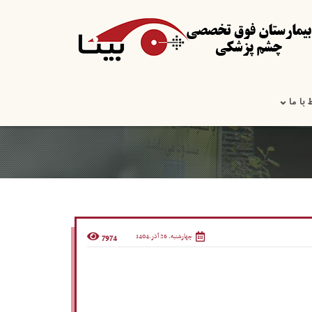
 با ما
چهارشنبه, 26 آذر,1404
7974