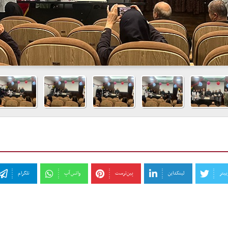
ییتر
لینکداین
‫پین‌ترست
واتس آپ
تلگرام