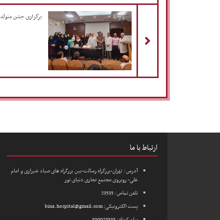
مطلب قبلی
برگزاری جشن متولد
ارتباط با ما
آدرس : تهران-بزرگراه رسالت-بین بزرگراه های صیاد شیرازی و امام
علی- روبروی مجتمع تجاری دنیای نور
تلفن تماس : 23535
پست الکترونیکی: bina.hospital@gmail.com
پیام کوتاه : 300023535