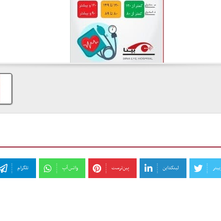
ییتر
لینکداین
‫پین‌ترست
واتس آپ
تلگرام