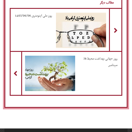
مطالب دیگر
مطلب قبلی
روز ملی اپتومتری 1402/06/06
مطلب بع
روز جهانی بهداشت محیط 26
سپتامبر