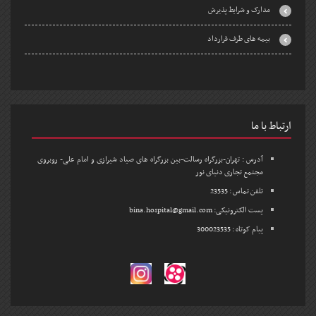
مدارک و شرایط پذیرش
بیمه های طرف قرارداد
ارتباط با ما
آدرس : تهران-بزرگراه رسالت-بین بزرگراه های صیاد شیرازی و امام علی- روبروی
مجتمع تجاری دنیای نور
تلفن تماس : 23535
پست الکترونیکی: bina.hospital@gmail.com
پیام کوتاه : 300023535